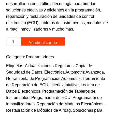
desarrollado con la última tecnología para brindar
soluciones efectivas y eficientes en la programación,
reparación y restauración de unidades de control
electrónico (ECU), tableros de instrumentos, módulos de
airbag, inmovilizadores y mucho más.
VVDI
Añadir al carrito
PROG
-
Categoría:
Programadores
PROGRAMADOR
PROFESIONAL
Etiquetas:
Actualizaciones Regulares
,
Copia de
cantidad
Seguridad de Datos
,
Electrónica Automotriz Avanzada
,
Herramienta de Programacion Automotriz
,
Herramienta
de Reparación de ECU
,
Interfaz Intuitiva
,
Lectura de
Datos Electronicos
,
Programación de Tableros de
Instrumentos
,
Programador de ECU
,
Programador de
Inmovilizadores
,
Reparación de Módulos Electrónicos
,
Restauración de Módulos de Airbag
,
Soluciones para