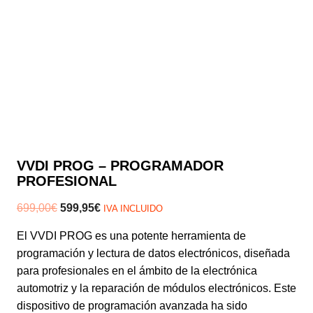
VVDI PROG – PROGRAMADOR
PROFESIONAL
El
El
699,00
€
599,95
€
IVA INCLUIDO
precio
precio
El VVDI PROG es una potente herramienta de
original
actual
programación y lectura de datos electrónicos, diseñada
era:
es:
para profesionales en el ámbito de la electrónica
699,00€.
599,95€.
automotriz y la reparación de módulos electrónicos. Este
dispositivo de programación avanzada ha sido