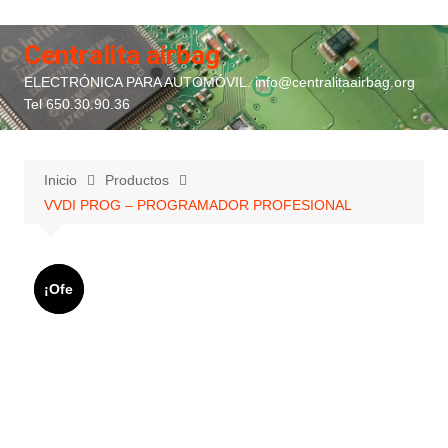
Saltar
al
Centralita airbag
contenido
ELECTRÓNICA PARA AUTOMÓVIL. info@centralitaairbag.org
Tel 650.30.90.36
Inicio
Productos
VVDI PROG – PROGRAMADOR PROFESIONAL
¡Ofe
¡Ofe
rta!
rta!