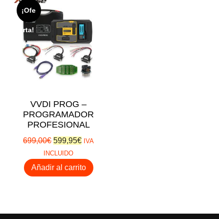
¡Ofe
rta!
VVDI PROG –
PROGRAMADOR
PROFESIONAL
El
El
699,00
€
599,95
€
IVA
precio
precio
INCLUIDO
original
actual
Añadir al carrito
era:
es:
699,00€.
599,95€.