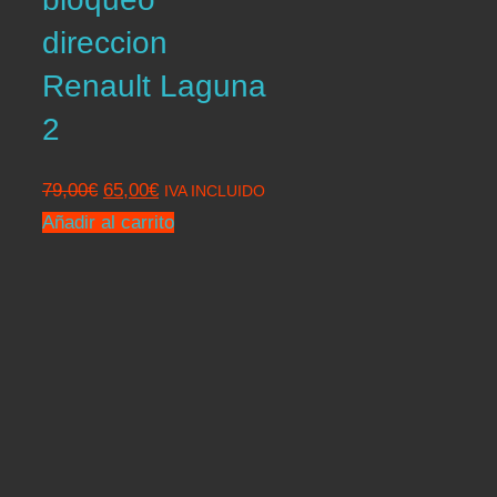
direccion
Renault Laguna
2
El
El
79,00
€
65,00
€
IVA INCLUIDO
precio
precio
Añadir al carrito
original
actual
era:
es:
79,00€.
65,00€.