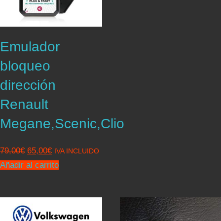
Emulador
bloqueo
dirección
Renault
Megane,Scenic,Clio
El
El
79,00
€
65,00
€
IVA INCLUIDO
precio
precio
Añadir al carrito
original
actual
era:
es:
79,00€.
65,00€.