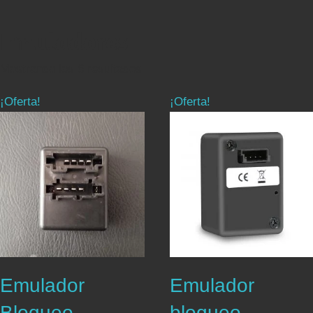
Emuladores
Mostrando los 6 resultados
¡Oferta!
¡Oferta!
Emulador
Emulador
Bloqueo
bloqueo