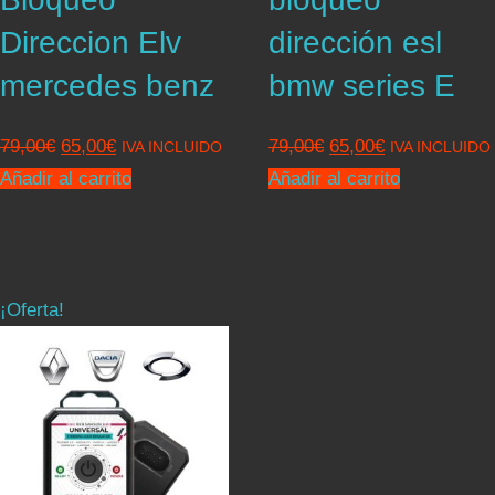
Direccion Elv
dirección esl
mercedes benz
bmw series E
El
El
El
El
79,00
€
65,00
€
79,00
€
65,00
€
IVA INCLUIDO
IVA INCLUIDO
precio
precio
precio
precio
Añadir al carrito
Añadir al carrito
original
actual
original
actual
era:
es:
era:
es:
79,00€.
65,00€.
79,00€.
65,00€.
¡Oferta!