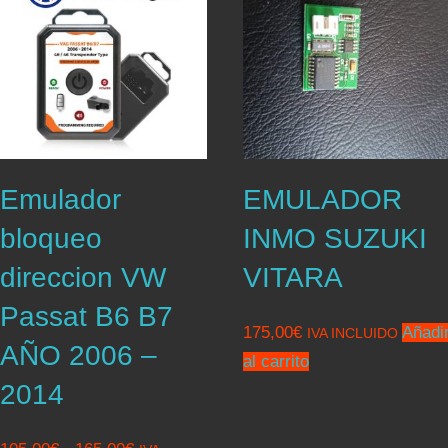
Emulador
EMULADOR
bloqueo
INMO SUZUKI
direccion VW
VITARA
Passat B6 B7
175,00
€
Añadi
IVA INCLUIDO
AÑO 2006 –
al carrito
2014