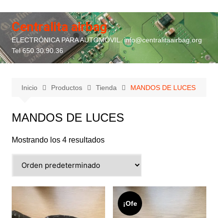
Saltar
al
Centralita airbag
contenido
ELECTRÓNICA PARA AUTOMÓVIL. info@centralitaairbag.org
Tel 650.30.90.36
Inicio
Productos
Tienda
MANDOS DE LUCES
MANDOS DE LUCES
Mostrando los 4 resultados
¡Ofe