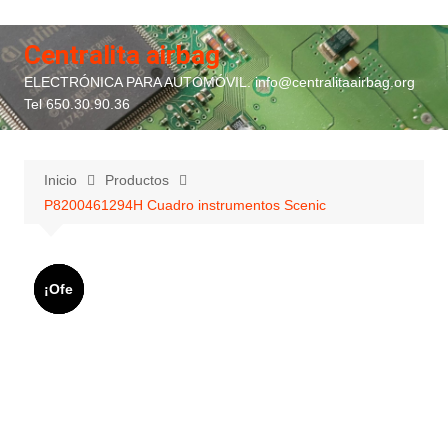
Saltar
al
Centralita airbag
contenido
ELECTRÓNICA PARA AUTOMÓVIL. info@centralitaairbag.org
Tel 650.30.90.36
Inicio
Productos
P8200461294H Cuadro instrumentos Scenic
¡Ofe
¡Ofe
¡Ofe
¡Ofe
rta!
rta!
rta!
rta!