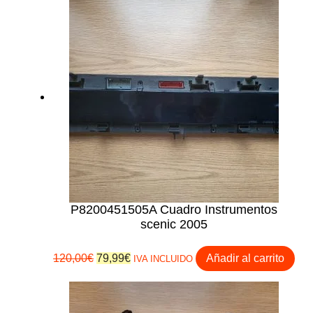
P8200451505A Cuadro Instrumentos
scenic 2005
El
El
120,00
€
79,99
€
Añadir al carrito
IVA INCLUIDO
precio
precio
original
actual
era:
es: