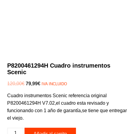
P8200461294H Cuadro instrumentos
Scenic
El
El
120,00
€
79,99
€
IVA INCLUIDO
precio
precio
Cuadro instrumentos Scenic referencia original
original
actual
P8200461294H V7.02,el cuadro esta revisado y
era:
es:
funcionando con 1 año de garantía,se tiene que entregar
120,00€.
79,99€.
el viejo.
P8200461294H
Añadir al carrito