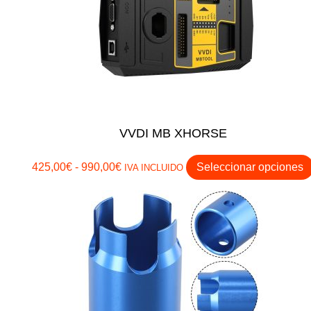
VVDI MB XHORSE
Rango
425,00
€
-
990,00
€
Seleccionar opciones
IVA INCLUIDO
de
precios:
desde
425,00€
hasta
990,00€