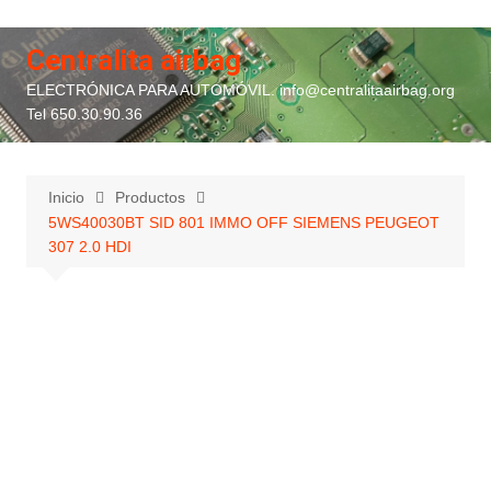
Saltar
al
Centralita airbag
contenido
ELECTRÓNICA PARA AUTOMÓVIL. info@centralitaairbag.org
Tel 650.30.90.36
Inicio
Productos
5WS40030BT SID 801 IMMO OFF SIEMENS PEUGEOT
307 2.0 HDI