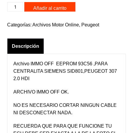
5WS40030BT
Añadir al carrito
SID
801
Categorías:
Archivos Motor Online
,
Peugeot
IMMO
OFF
SIEMENS
Descripción
PEUGEOT
307
2.0
Archivo IMMO OFF EEPROM 93C56 ,PARA
HDI
CENTRALITA SIEMENS SID801,PEUGEOT 307
cantidad
2.0 HDI
ARCHIVO IMMO OFF OK.
NO ES NECESARIO CORTAR NINGUN CABLE
NI DESCONECTAR NADA.
RECUERDA QUE PARA QUE FUNCIONE TU