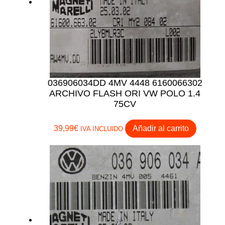
036906034DD 4MV 4448 6160066302
ARCHIVO FLASH ORI VW POLO 1.4
75CV
39,99
€
Añadir al carrito
IVA INCLUIDO