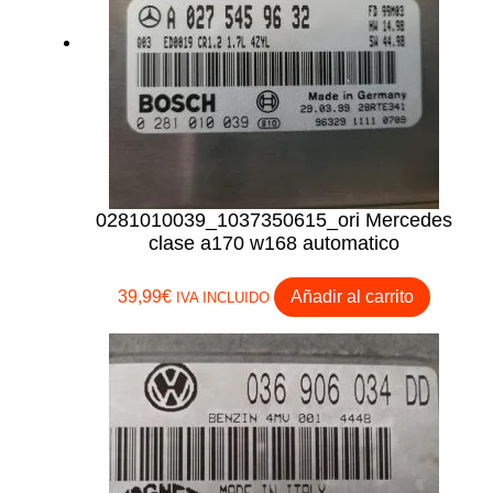
0281010039_1037350615_ori Mercedes
clase a170 w168 automatico
39,99
€
Añadir al carrito
IVA INCLUIDO