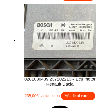
0281030439 237102213R Ecu motor
Renault Dacia
235,00
€
Añadir al carrito
IVA INCLUIDO