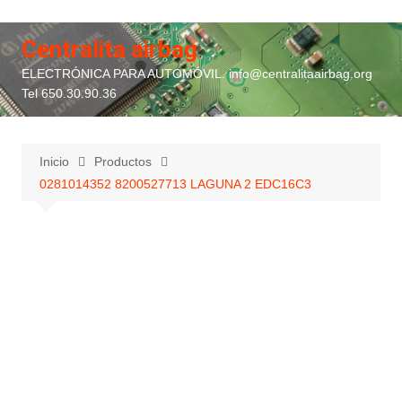
Saltar
al
Centralita airbag
contenido
ELECTRÓNICA PARA AUTOMÓVIL. info@centralitaairbag.org
Tel 650.30.90.36
Inicio
Productos
0281014352 8200527713 LAGUNA 2 EDC16C3