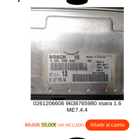
¡Oferta!
0261206606 9638765980 xsara 1.6
ME7.4.4
El
El
89,00
€
59,00
€
Añadir al carrito
IVA INCLUIDO
precio
precio
original
actual