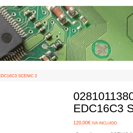
 cuenta
Carrito
Descargas
Hyundai
Psa
Audi
EDC16C3 SCENIC 2
Bmw
028101138
Citroen
EDC16C3 S
Fiat
BMW
Ford
CITROEN
BMW
120,00
€
IVA INCLUIDO
Honda
FIAT
FORD