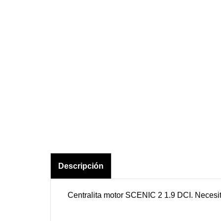
Cuadros de instrumentos
Diagnosis
Displays Cuadros
Ezs Mercedes
Emuladores
Herramientas soldadura
Mando de luces
Corte de Llaves
Programadores
Tempomat
Descripción
Centralita motor SCENIC 2 1.9 DCI. Necesit