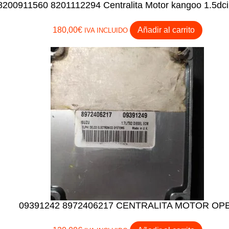
8200911560 8201112294 Centralita Motor kangoo 1.5dci
180,00
€
Añadir al carrito
IVA INCLUIDO
09391242 8972406217 CENTRALITA MOTOR OP