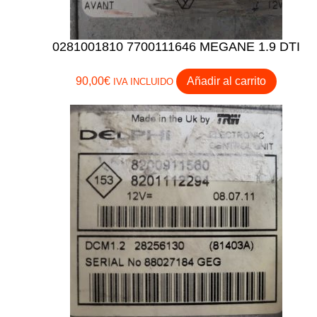
0281001810 7700111646 MEGANE 1.9 DTI
90,00
€
Añadir al carrito
IVA INCLUIDO