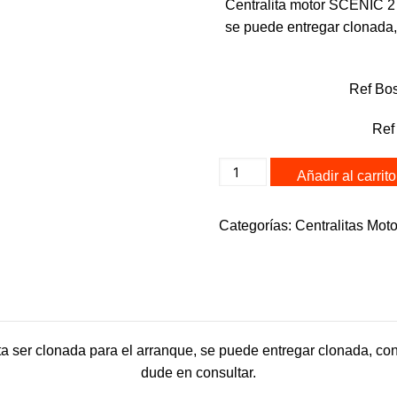
Mercedes
FORD
HONDA
Centralita motor SCENIC 2 
se puede entregar clonada,
Nissan
GRUPO VAG
MERCEDES
Peugeot
NISSAN
OPEL
Ref Bo
Renault
OPEL
PSA
Seat
PEUGEOT
RENAULT
Ref
Suzuki
RENAULT
VAG
0281011380
Añadir al carrito
Vw
TOYOTA
8200210863
VOLVO
EDC16C3
Categorías:
Centralitas Moto
SCENIC
2
cantidad
a ser clonada para el arranque, se puede entregar clonada, co
dude en consultar.