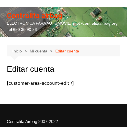
Saltar
al
Centralita airbag
contenido
ELECTRÓNICA PARA AUTOMÓVIL. info@centralitaairbag.org
Tel 650.30.90.36
Inicio
Mi cuenta
Editar cuenta
Editar cuenta
[customer-area-account-edit /]
Centralita Airbag 2007-2022