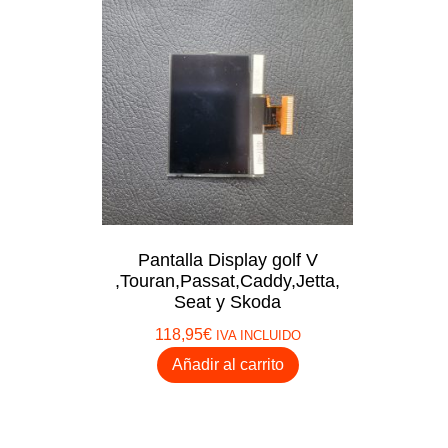
Cuadros de instrumentos
Diagnosis
Displays Cuadros
Ezs Mercedes
Emuladores
Herramientas soldadura
Mando de luces
Corte de Llaves
Pantalla Display golf V
Programadores
,Touran,Passat,Caddy,Jetta,
Seat y Skoda
Tempomat
118,95
€
IVA INCLUIDO
Añadir al carrito