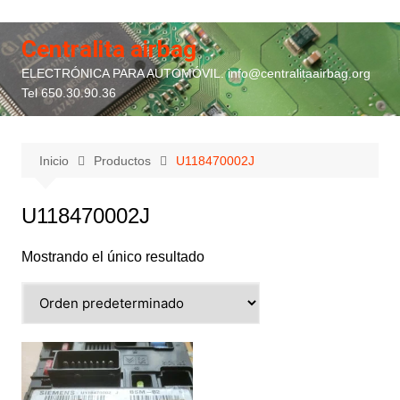
Saltar
al
Centralita airbag
contenido
ELECTRÓNICA PARA AUTOMÓVIL. info@centralitaairbag.org
Tel 650.30.90.36
Inicio
Productos
U118470002J
U118470002J
Mostrando el único resultado