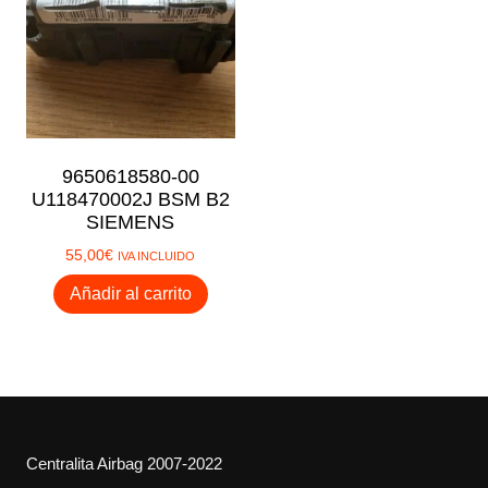
9650618580-00
U118470002J BSM B2
SIEMENS
55,00
€
IVA INCLUIDO
Añadir al carrito
Centralita Airbag 2007-2022