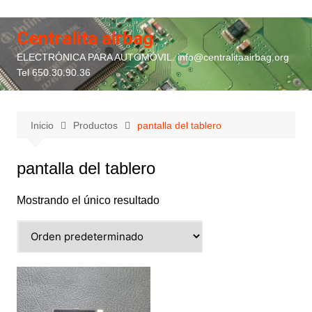
Saltar
al
Centralita airbag
contenido
ELECTRÓNICA PARA AUTOMÓVIL. info@centralitaairbag.org
Tel 650.30.90.36
Inicio
Productos
pantalla del tablero
pantalla del tablero
Mostrando el único resultado