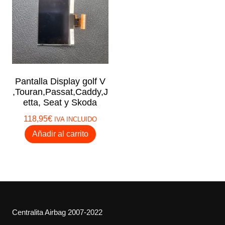
Pantalla Display golf V
,Touran,Passat,Caddy,J
etta, Seat y Skoda
118,95
€
IVA INCLUIDO
Añadir al carrito
Centralita Airbag 2007-2022