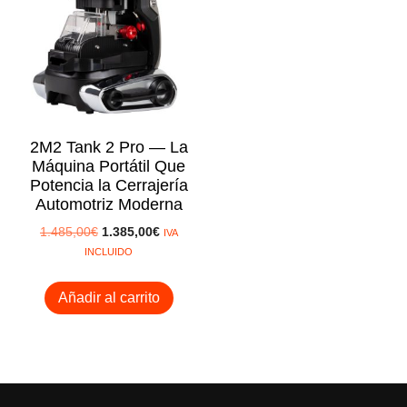
rta!
2M2 Tank 2 Pro — La
Máquina Portátil Que
Potencia la Cerrajería
Automotriz Moderna
El
El
1.485,00
€
1.385,00
€
IVA
precio
precio
INCLUIDO
original
actual
era:
es:
Añadir al carrito
1.485,00€.
1.385,00€.