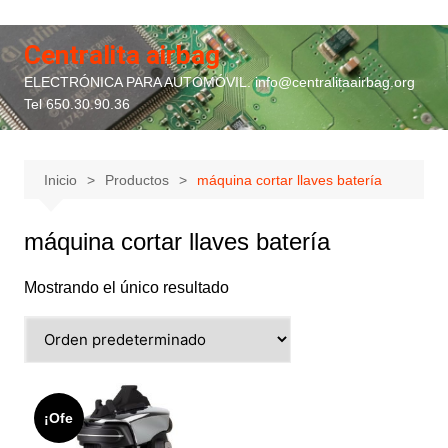
Saltar
al
Centralita airbag
contenido
ELECTRÓNICA PARA AUTOMÓVIL. info@centralitaairbag.org
Tel 650.30.90.36
Inicio
Productos
máquina cortar llaves batería
máquina cortar llaves batería
Mostrando el único resultado
¡Ofe