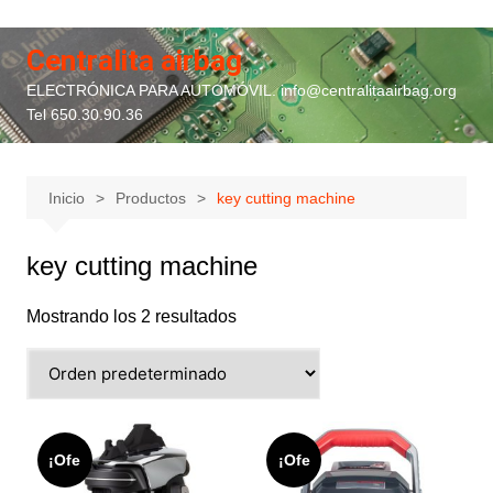
Saltar
al
Centralita airbag
contenido
ELECTRÓNICA PARA AUTOMÓVIL. info@centralitaairbag.org
Tel 650.30.90.36
Inicio
Productos
key cutting machine
key cutting machine
Mostrando los 2 resultados
¡Ofe
¡Ofe