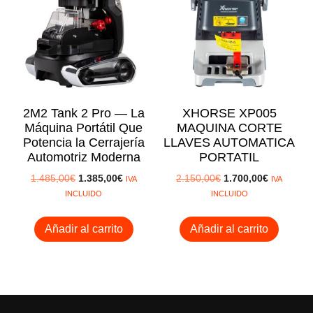
rta!
rta!
2M2 Tank 2 Pro — La
XHORSE XP005
Máquina Portátil Que
MAQUINA CORTE
Potencia la Cerrajería
LLAVES AUTOMATICA
Automotriz Moderna
PORTATIL
El
El
El
El
1.485,00
€
1.385,00
€
2.150,00
€
1.700,00
€
IVA
IVA
precio
precio
precio
precio
INCLUIDO
INCLUIDO
original
actual
original
actual
era:
es:
era:
es:
Añadir al carrito
Añadir al carrito
1.485,00€.
1.385,00€.
2.150,00€.
1.700,00€