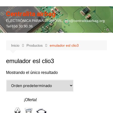
Saltar
al
Centralita airbag
contenido
ELECTRÓNICA PARA AUTOMÓVIL. info@centralitaairbag.org
Tel 650.30.90.36
Inicio
Productos
emulador esl clio3
emulador esl clio3
Mostrando el único resultado
¡Oferta!