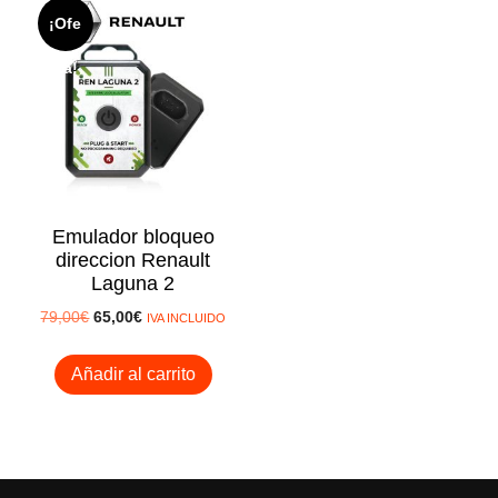
¡Ofe
rta!
Emulador bloqueo
direccion Renault
Laguna 2
El
El
79,00
€
65,00
€
IVA INCLUIDO
precio
precio
original
actual
Añadir al carrito
era:
es:
79,00€.
65,00€.