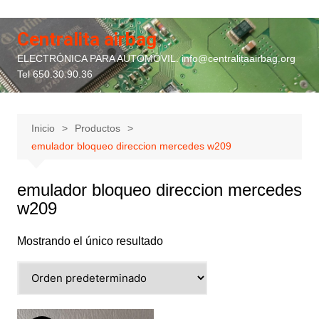
Saltar
al
Centralita airbag
contenido
ELECTRÓNICA PARA AUTOMÓVIL. info@centralitaairbag.org
Tel 650.30.90.36
Inicio
Productos
emulador bloqueo direccion mercedes w209
emulador bloqueo direccion mercedes
w209
Mostrando el único resultado