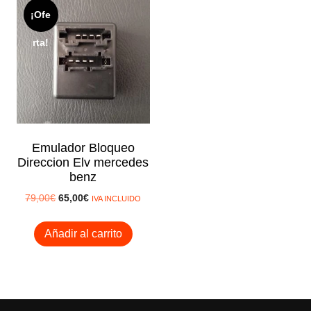
¡Ofe
rta!
Emulador Bloqueo
Direccion Elv mercedes
benz
El
El
79,00
€
65,00
€
IVA INCLUIDO
precio
precio
original
actual
Añadir al carrito
era:
es:
79,00€.
65,00€.