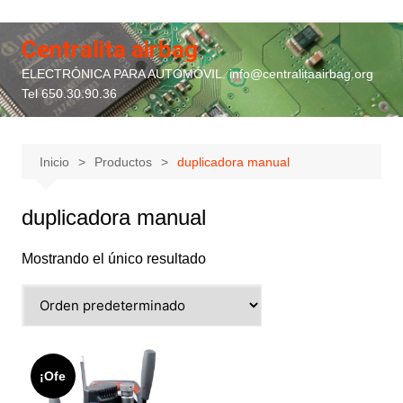
Saltar
al
Centralita airbag
contenido
ELECTRÓNICA PARA AUTOMÓVIL. info@centralitaairbag.org
Tel 650.30.90.36
Inicio
Productos
duplicadora manual
duplicadora manual
Mostrando el único resultado
¡Ofe