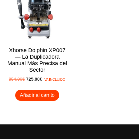
rta!
Xhorse Dolphin XP007
— La Duplicadora
Manual Más Precisa del
Sector
El
El
854,00
€
725,00
€
IVA INCLUIDO
precio
precio
original
actual
Añadir al carrito
era:
es:
854,00€.
725,00€.