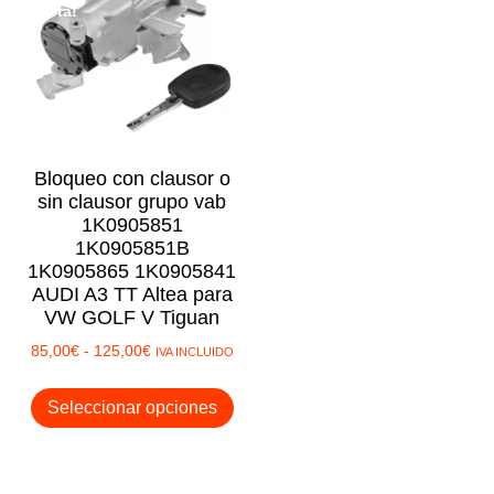
rta!
Bloqueo con clausor o
sin clausor grupo vab
1K0905851
1K0905851B
1K0905865 1K0905841
AUDI A3 TT Altea para
VW GOLF V Tiguan
Rango
85,00
€
-
125,00
€
IVA INCLUIDO
de
Este
precios:
Seleccionar opciones
producto
desde
tiene
85,00€
múltiples
hasta
125,00€
variantes.