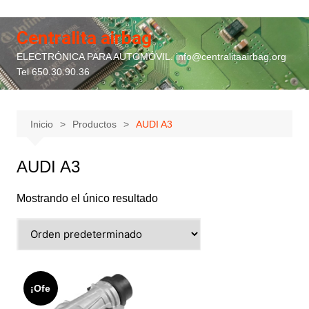
Saltar
al
Centralita airbag
contenido
ELECTRÓNICA PARA AUTOMÓVIL. info@centralitaairbag.org
Tel 650.30.90.36
Inicio
Productos
AUDI A3
AUDI A3
Mostrando el único resultado
¡Ofe