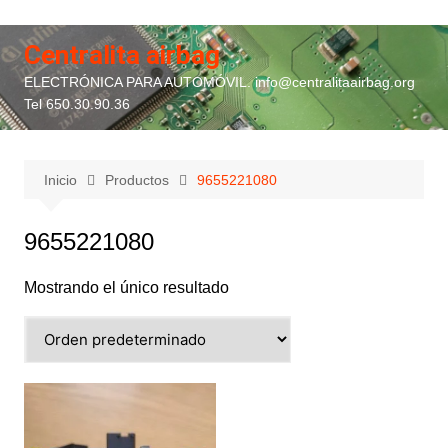
Saltar
al
Centralita airbag
contenido
ELECTRÓNICA PARA AUTOMÓVIL. info@centralitaairbag.org
Tel 650.30.90.36
Inicio
Productos
9655221080
9655221080
Mostrando el único resultado