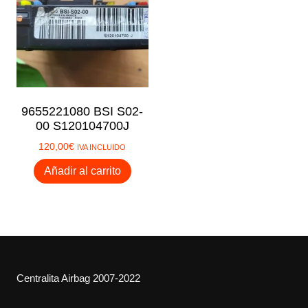
9655221080 BSI S02-
00 S120104700J
120,00
€
IVA INCLUIDO
Añadir al carrito
Centralita Airbag 2007-2022