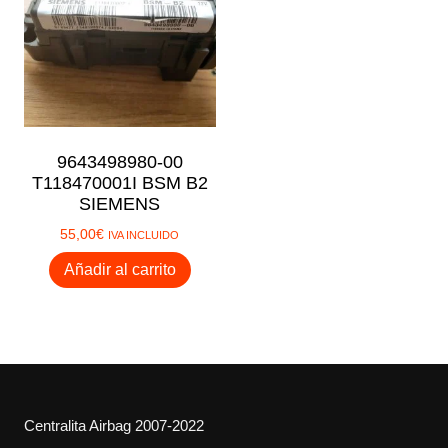
9643498980-00
T118470001I BSM B2
SIEMENS
55,00
€
IVA INCLUIDO
Añadir al carrito
Centralita Airbag 2007-2022