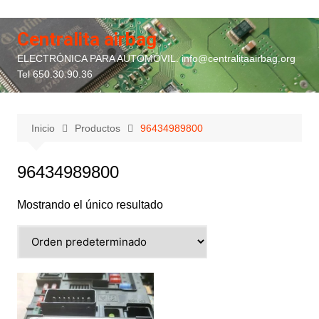
Saltar
al
Centralita airbag
contenido
ELECTRÓNICA PARA AUTOMÓVIL. info@centralitaairbag.org
Tel 650.30.90.36
Inicio
Productos
96434989800
96434989800
Mostrando el único resultado