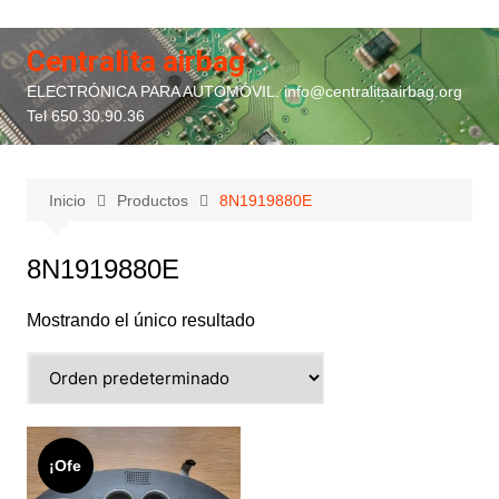
Saltar
al
Centralita airbag
contenido
ELECTRÓNICA PARA AUTOMÓVIL. info@centralitaairbag.org
Tel 650.30.90.36
Inicio
Productos
8N1919880E
8N1919880E
Mostrando el único resultado
¡Ofe