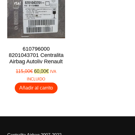
rta!
610796000
8201043701 Centralita
Airbag Autoliv Renault
El
El
115,00
€
60,00
€
IVA
precio
precio
INCLUIDO
original
actual
Añadir al carrito
era:
es:
115,00€.
60,00€.
Centralita Airbag 2007-2022