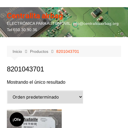
Saltar
al
Centralita airbag
contenido
ELECTRÓNICA PARA AUTOMÓVIL. info@centralitaairbag.org
Tel 650.30.90.36
Inicio
Productos
8201043701
8201043701
Mostrando el único resultado
¡Ofe