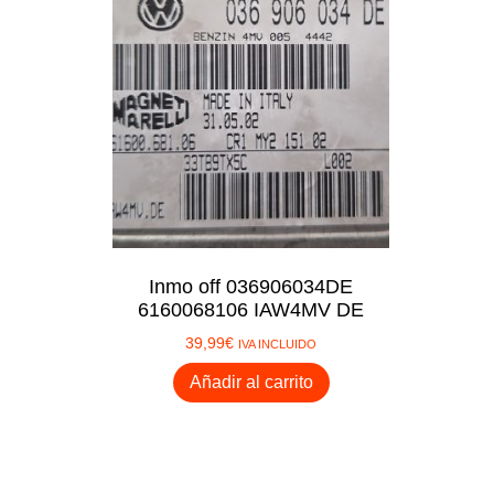
Cuadros de instrumentos
Diagnosis
Displays Cuadros
Ezs Mercedes
Emuladores
Herramientas soldadura
Mando de luces
Corte de Llaves
Inmo off 036906034DE
Programadores
6160068106 IAW4MV DE
Tempomat
39,99
€
IVA INCLUIDO
Añadir al carrito