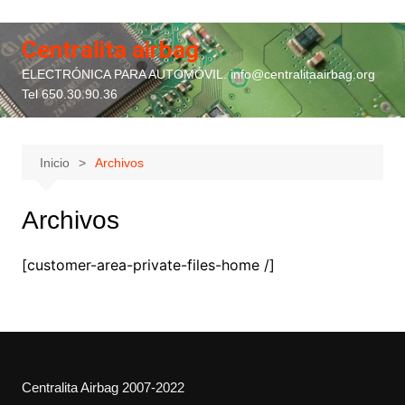
Saltar
al
Centralita airbag
contenido
ELECTRÓNICA PARA AUTOMÓVIL. info@centralitaairbag.org
Tel 650.30.90.36
Inicio
Archivos
Archivos
[customer-area-private-files-home /]
Centralita Airbag 2007-2022